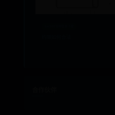
bat365官网登录下载
约架如何合法
📅 08-25
👁️ 12
合作伙伴