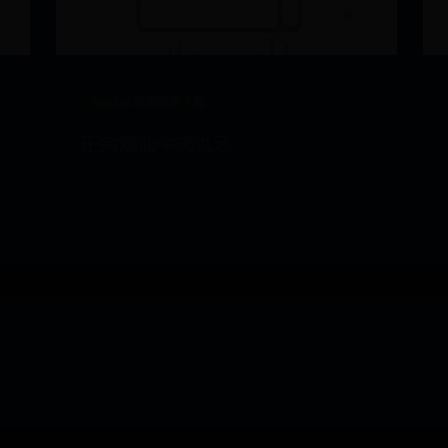
bat365官网登录下载
正宗潮汕牛肉丸汤
92
📅 07-29
👁️ 8449