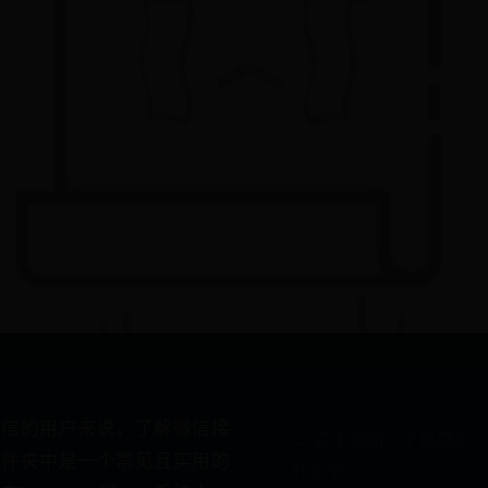
微信的用户来说，了解微信接
← 提土旁加一个隶是念
文件夹中是一个常见且实用的
什么字