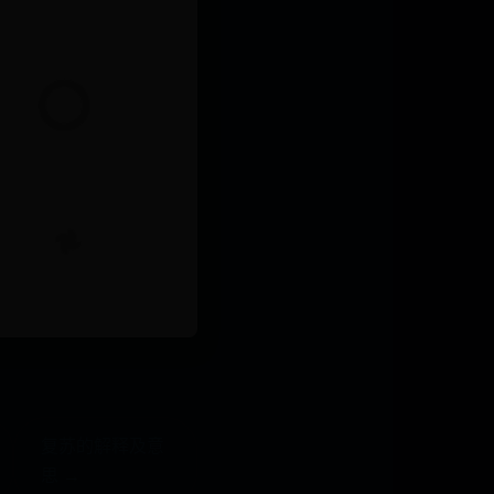
复苏的解释及意
思 →