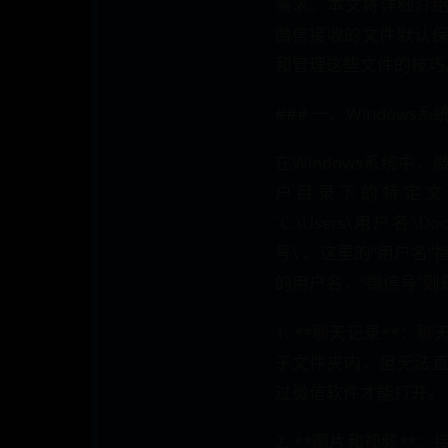
需求。本文将详细介绍在
微信接收的文件默认
和管理这些文件的技巧
### 一、Window
在Windows系统中
户目录下的特定文
`C:\Users\用户名\Doc
号\`。这里的“用户名”
的用户名，“微信号”
1. **聊天记录**
子文件夹内，但无法
过微信软件才能打开。
2. **图片和视频*