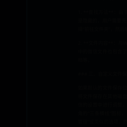
1. **查找方法**：由于
是隐藏的，用户需要先通过
择“前往文件夹”，然
2. **文件内容**：与
中的微信文件也包含
档等。
### 三、自定义文件
如果默认的文件保存
将文件保存在其他磁
信的设置中进行调整
角的“三条横线”图标，
管理”或类似的选项，