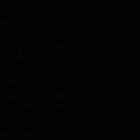
Mac的“Library”文件夹默认
“Finder”的“前往”菜单选
后输入上述路径来访问。
Windows系统类似，Mac系统
了聊天记录、图片、视频和文
保存位置
位置不够方便，或者用户想要
盘分区以节省空间，可以在微
。打开微信客户端，点击左下
选择“设置”选项，找到“文件
然后修改文件保存的位置。修