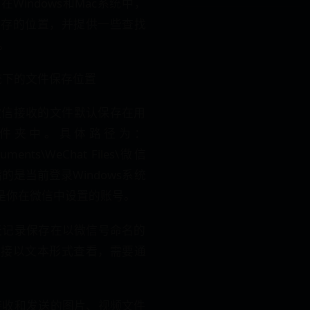
Windows和Mac系统中，
保存的位置，并提供一些查找
。
s系统下的文件保存位置
，微信接收的文件默认保存在用
件夹中。具体路径为：
uments\WeChat Files\微信
指的是当前登录Windows系统
则是你在微信中设置的账号。
：聊天记录保存在以微信号命名的
直接以文本形式查看，需要通
*：接收和发送的图片、视频文件