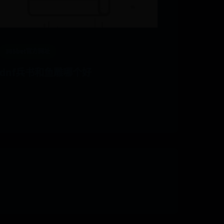
365bet官方网址
dnf兵书和鱼雕哪个好
📅 01-17
👁️ 5150