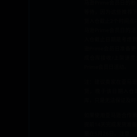
马逊Prime会员日
等待，因为这些推荐下
货入仓截止2个时间点
马逊Prime会员日
入仓截止日期是考虑
逊Prime会员日准
成仓库接收/上架速
Prime会员日活动。
注：建议卖家在亚马
货，晚于该日期入仓
库，只是无法保证及时
如果使用亚马逊合作
提前14天完成发货准备
是在5月26日。注意：