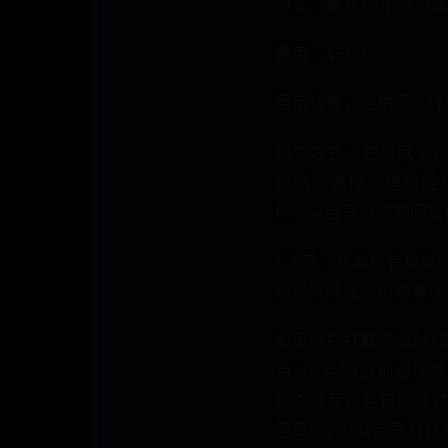
时长：最长12小时（
费用：$500
展示位置：促销页、详
提交方式：在卖家平
促销。选择创建新促
Prime 会员日周期间安
❗ 注意：并非所有提
销量、转化、价格等评
如果你只打算参加Z划
点：5月23日前必须
秒杀推荐，也可以通
亚马逊Prime会员日日