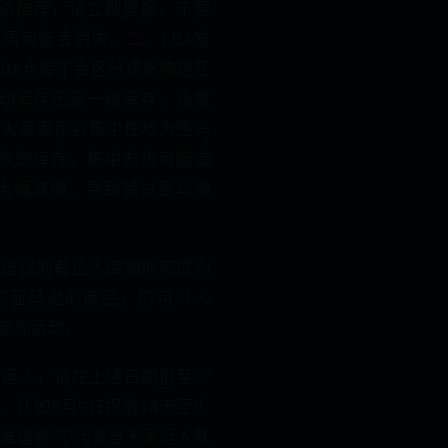
的秒杀推荐，请立即提报，不要
周可能会消失。二、FBA发
FBA仓库不会区分该货物是亚
的活动库存还是一般库存。设置
到大量卖家会集中性地为亚马
备更多的库存，集中发货可能造
度大幅减慢，导致错过亚马逊
逊建议的截止入库期前完成到
的亚马逊的商品，仍可以入
参加活动。
承运人，请在上述日期前至少
。比如6月9日提前14天至少
“准备好”不代表当天承运人就