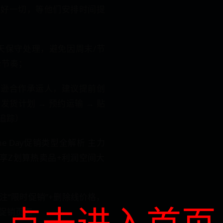
做好一切，等他们安排时间提
3天保守处理，避免因周末/节
仓节奏；
马逊合作承运人，建议提前创
货计划 → 预约运输 → 贴
待追踪）
e Day促销类型全解析 主力
e专享Z划算热卖品+利润空间大
注“限时促销”+删除线价格，
点击进入首页
促销页面