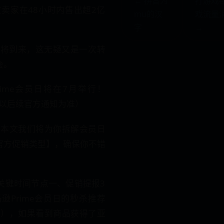
← 拼音为
打游戏
卖家在48小时内售出超2亿
mu的汉
戏流量
字
→
Day即将到来，这无疑又是一次转
会。
rime会员日将在7月举行！
以后续官方通知为准）
，本文我们将为你拆解会员日
官方促销类型】，确保你不错
ay关键时间节点一、促销提报3
逊Prime会员日的秒杀推荐
初），如果看到商品获得了亚