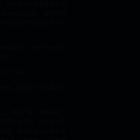
启，持续密切关注卖家平台和
Prime会员日。 辅助促销
享价格折扣提升产品的价格吸引
e折扣标签，提升Prime会员
标识
500个SKU）
购物车、搜索页（但不展示在
上，前往广告 > 价格折扣，
在填写表格之前，请从活动下
会员日，并选择 Prime 买家作