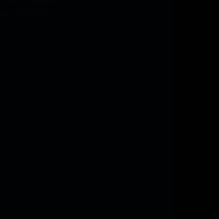
每月多少流量够用 游
消耗分析及节省方法