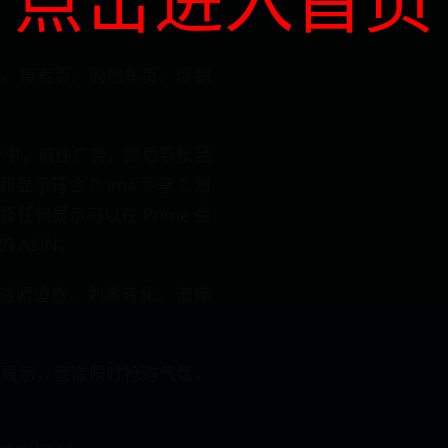
页、搜索页、购物车页、促销
台中，前往广告，然后导航至
示符合 Prime 专享 Z 划
任何显示可以在 Prime 会
 ASIN。
杀制造紧迫感、刺激转化、清库
扣展示，营造限时抢购气氛，