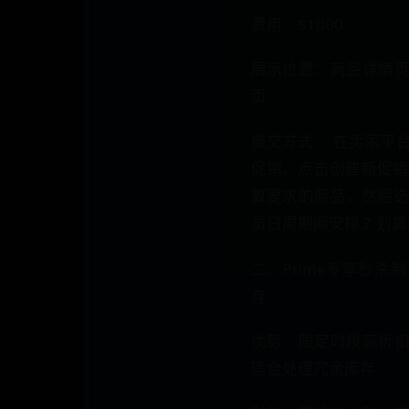
费用：$1000
展示位置：商品详情
页
提交方式： 在卖家平
促销。点击创建新促销和显
算要求的商品，然后选择
员日周期间安排 Z 划算的
二、Prime专享秒
存
优势：限定时段高折
适合处理冗余库存