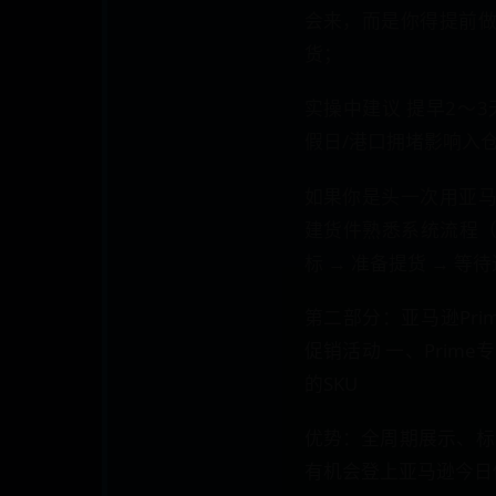
会来，而是你得提前
货；
实操中建议 提早2～
假日/港口拥堵影响入
如果你是头一次用亚
建货件熟悉系统流程（发
标 → 准备提货 → 等
第二部分：亚马逊Prim
促销活动 一、Prim
的SKU
优势：全周期展示、标
有机会登上亚马逊今日