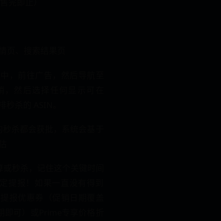
或售完即止）
情页、搜索结果页
台中，前往广告，然后导航至
销，然后选择任何显示可在
排秒杀的 ASIN。
交的秒杀都会获批，系统会基于
估
算或秒杀，记住这个关键时间
搞定提报！如果一直没有得到
过提报优惠券（促销日期覆盖
期即可）或Prime专享价格折