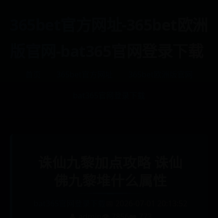
365bet官方网址-365bet欧洲
版官网-bat365官网登录下载
首页
365bet官方网址
365bet欧洲版官网
bat365官网登录下载
诛仙九黎加点攻略 诛仙
佛九黎堆什么属性
bat365官网登录下载
📅 2026-07-01 20:13:52
👤 admin
👁️ 7856
❤️ 773