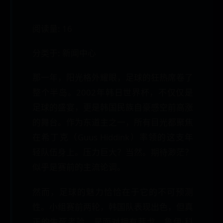
阅读量: 16
分类于: 新闻中心
那一年，阳光格外耀眼，足球的狂热席卷了
整个半岛。2002年韩日世界杯，不仅仅是
足球的盛宴，更是韩国民族自豪感空前高涨
的舞台。作为东道主之一，所有目光都聚焦
在希丁克（Guus Hiddink）率领的这支年
轻队伍身上。压力巨大？当然。期待渺茫？
似乎是赛前的主流论调。
然而，足球的魅力恰恰在于它的不可预测
性。小组赛前两轮，韩国队表现出色，但真
正的生死考验，是面对拥有菲戈、鲁伊·科