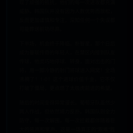
现了顽强的抵抗，他们的每一次进攻都充满
威胁。韩国队并没有因为人数优势而放松，
反而更加谨慎和专注，深知任何一个失误都
可能葬送前功尽弃。
下半场，机会终于降临。朴智星，那个日后
成为曼联传奇的年轻人，在禁区内接到队友
传球，他灵巧地停球、转身，面对出击的门
将，用一脚冷静的射门将球送入网窝！全场
沸腾了！1-0！这个进球价值千金，它不仅
打破了僵局，更点燃了太极虎前进的希望。
随后的时间变得异常漫长。葡萄牙队虽然少
两人作战，但依然竭力反扑。韩国队则全力
防守，每一次解围，每一次拦截都伴随着巨
大的吼声和掌声。这是一场真正的“艰难”胜