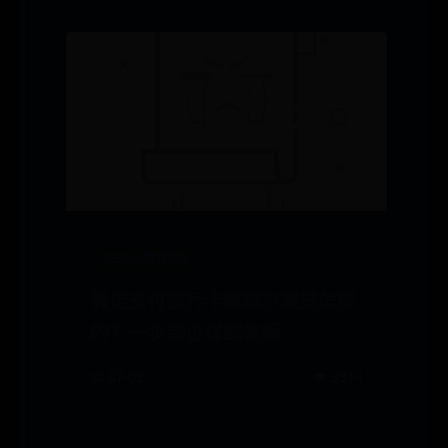
365bet官方网址
微信支付银行卡解绑步骤是怎样
的？一步到位详细教程
📅 07-02
👁️ 3314