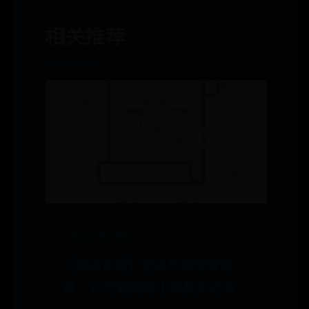
相关推荐
365bet官方网址
【炒蛋食譜】苦瓜炒蛋清爽滑
嫩 15分鐘簡單小菜夏天必備