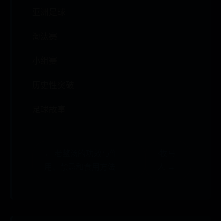
亚洲足球
淘汰赛
小组赛
历史性突破
足球故事
← 老鳖汤的功效与作
·牧马
用、禁忌和食用方法
人 →