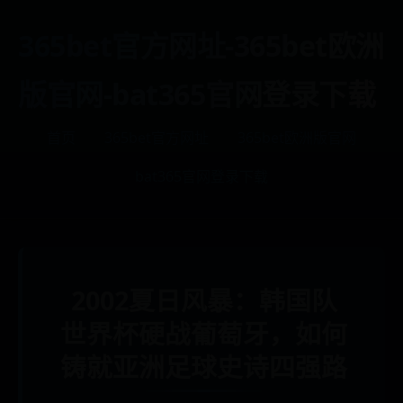
365bet官方网址-365bet欧洲
版官网-bat365官网登录下载
首页
365bet官方网址
365bet欧洲版官网
bat365官网登录下载
2002夏日风暴：韩国队
世界杯硬战葡萄牙，如何
铸就亚洲足球史诗四强路