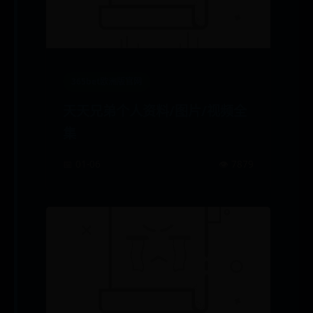
365bet欧洲版官网
天天兄弟个人资料/图片/视频全
集
📅 01-06
👁️ 7879