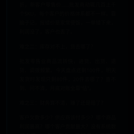
折，新客户零售价……批发商动辄几百上千
个SKU，每个客户的价格体系都不一样。靠
脑子记，报错价是家常便饭，一单错下来，
利润没了，客户也丢了。
难之二：库存对不上，货去哪了？
批发零售业商品流转快，进货、出货、退
货、调拨频繁。今天盘点还剩100件，明天
发货时发现只剩80件，20件去哪了？查不
到、问不清，月底对账全靠“估”。
难之三：财务算不清，赚了还是赔了？
客户欠款多少？供应商该付多少？哪个商品
利润最高？哪个客户贡献最大？没有系统数