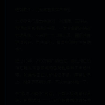
选对软件，批发零售其实不难管
批发零售行业竞争激烈，利润薄、周转快，
管理效率直接决定生死。一套专业的进销存
管理系统，不只是一个记账工具，而是帮你
理清客户、管住库存、算清利润的“生意助
手”。
经过18年、270万用户的验证，象过河进销
存在批发零售领域的适配性得到了市场认
可。如果你正在为价格记不清、库存对不
上、财务算不明头疼，不妨亲自体验一下。
在“象过河软件”官网，下载正版进销存系
统，免费试用——让专业软件帮你管好生