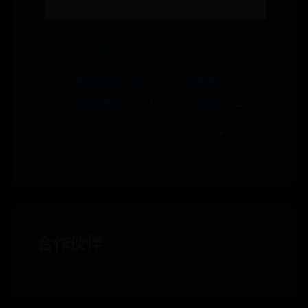
bat365官网登录下载
浅析世界杯期间的广告营销——
以冰岛地区的可口可乐电视广告
为例
📅 07-13
👁️ 6699
合作伙伴