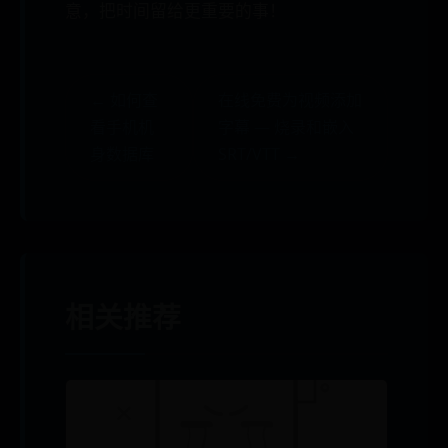
意，把时间留给更重要的事！
← 如何查
在线免费为视频添加
看手机机
字幕 — 烧录和嵌入
身数据库
SRT/VTT →
相关推荐