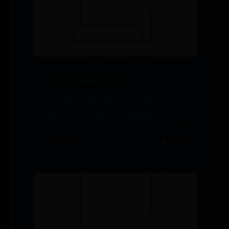
bat365官网登录下载
1.《疯狂猜成语》36久等了，你
猜对了吗？惊奇答案揭晓！(大胆
猜疯狂成语，尽享乐趣无穷)
📅 08-27
👁️ 6509