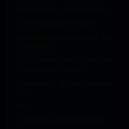
进入“我的微店”后，点击自己的微店图标；
然后在出现的菜单选项中选择“编辑”；
接下来就可以看到全场运费设置选项，我们
点击运费设置栏；
输入自己要设置的运费金额，然后点击页面
右上角的“完成”即可设置成功；
预览商品的时候，就可以看到设置的运费
了；
提示：
需要为选择的运送方式设置具体的运费。