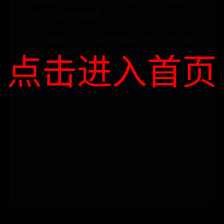
黑龙江都会被选择上）
D、最后，可以为运费模版添加一个特别说
点击进入首页
明（注意：这个特别说明买家是看得到的！
可以设置发货时间、到货时间以及快递公司
网址等内容，细致的说明有助于减少交易纠
纷）。
← 越南买
6个超万能的免费
iPhone便宜
网页模板推荐! →
吗？