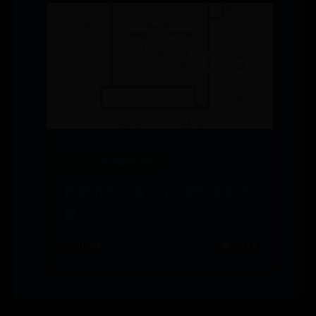
bat365官网登录下载
狗狗抗拒洗澡？ 4招讓牠徹底改
變
📅 10-04
👁️ 7923