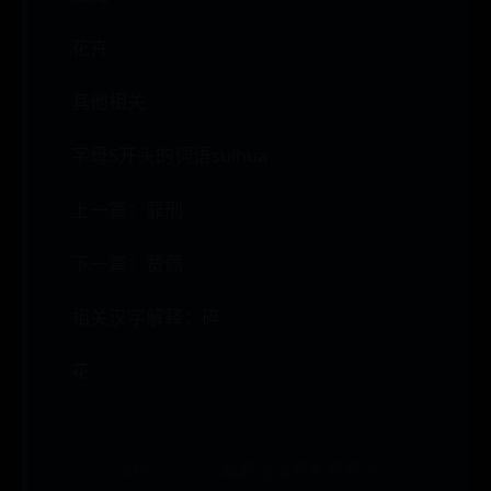
花卉
其他相关
字母S开头的词语suihua
上一篇：罪刑
下一篇：赞佩
相关汉字解释：碎
花
← 如何
蚯蚓怎么养才能养活？