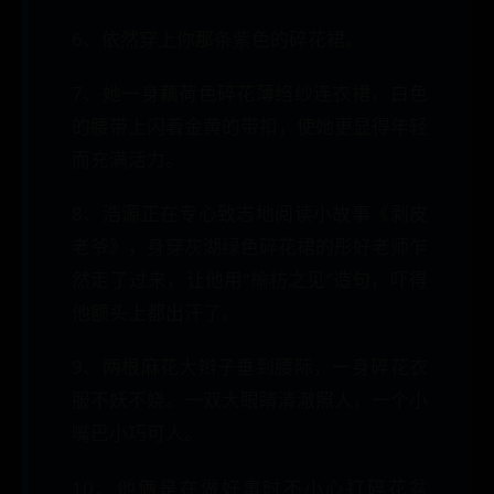
6、依然穿上你那条紫色的碎花裙。
7、她一身藕荷色碎花薄绉纱连衣裙，白色
的腰带上闪着金黄的带扣，使她更显得年轻
而充满活力。
8、浩源正在专心致志地阅读小故事《剥皮
老爷》，身穿灰湖绿色碎花裙的彤好老师乍
然走了过来，让他用“榆枋之见”造句，吓得
他额头上都出汗了。
9、两根麻花大辫子垂到腰际，一身碎花衣
服不妖不娆。一双大眼睛清澈照人，一个小
嘴巴小巧可人。
10、他俩是在做好事时不小心打碎花盆