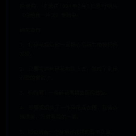
松谱曲。收录在1994年7月1日发行唱片
《你给我一片天》专辑中。
碎花造句
1、打碎花瓶后他一直提心吊胆生怕被妈妈
发现。
2、只要将这些碎花布贴上去，就成了别出
心裁的窗帘了。
3、妈妈围上一条碎花围裙去厨房做饭。
4、邻居姐姐换了一件碎花连衣裙，我告诉
她很美，她对我莞尔一笑。
5、那边站着一个身穿碎花裙的髫年女童。